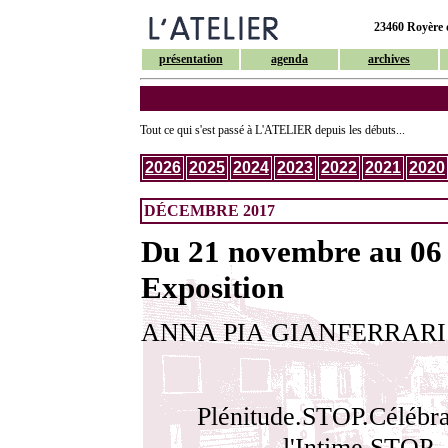
23460 Royère d
présentation
agenda
archives
Tout ce qui s'est passé à L'ATELIER depuis les débuts...
2026
2025
2024
2023
2022
2021
2020
DÉCEMBRE 2017
Du 21 novembre au 06 
Exposition
ANNA PIA GIANFERRARI
Plénitude.STOP.Célébra
l'Intime.STOP.